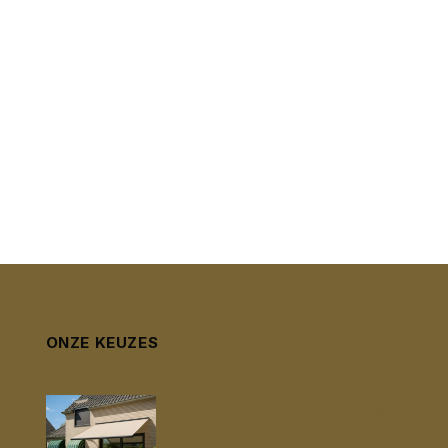
ONZE KEUZES
Hoe kies jij de beste zonwering
aan huis?