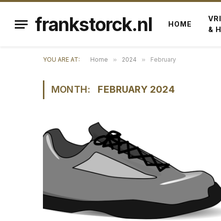
frankstorck.nl
VR
HOME
& 
YOU ARE AT:
Home
»
2024
»
February
MONTH:
FEBRUARY 2024