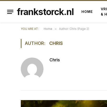
frankstorck.nl
VR
HOME
& 
YOU ARE AT:
Home
»
Author: Chris (Page 2)
AUTHOR:
CHRIS
Chris