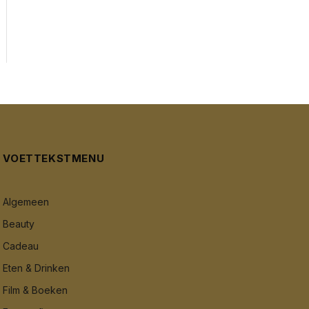
VOETTEKSTMENU
Algemeen
Beauty
Cadeau
Eten & Drinken
Film & Boeken