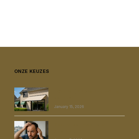
ONZE KEUZES
Hoe kies jij de beste zonwering
aan huis?
January 15, 2026
Zoek je haarimplantatie in
Amsterdam?