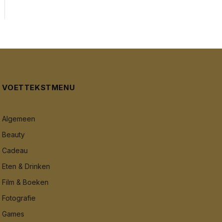
VOETTEKSTMENU
Algemeen
Beauty
Cadeau
Eten & Drinken
Film & Boeken
Fotografie
Games