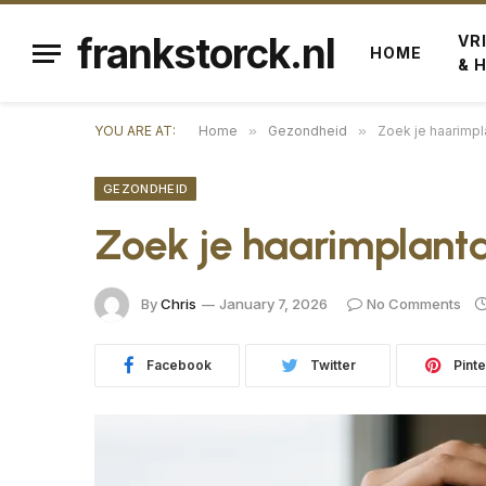
frankstorck.nl
VR
HOME
& 
YOU ARE AT:
Home
»
Gezondheid
»
Zoek je haarimpl
GEZONDHEID
Zoek je haarimplant
By
Chris
January 7, 2026
No Comments
Facebook
Twitter
Pinte