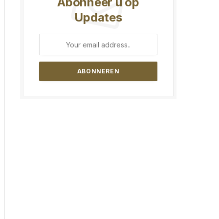
Abonneer u op
Updates
ite