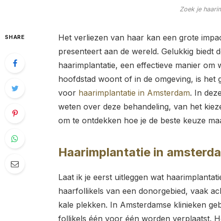
Zoek je haari
Het verliezen van haar kan een grote impac
SHARE
presenteert aan de wereld. Gelukkig biedt
haarimplantatie, een effectieve manier om we
hoofdstad woont of in de omgeving, is het 
voor
haarimplantatie in Amsterdam
. In dez
weten over deze behandeling, van het kiezen
om te ontdekken hoe je de beste keuze maak
Haarimplantatie in amsterda
Laat ik je eerst uitleggen wat haarimplantati
haarfollikels van een donorgebied, vaak ac
kale plekken. In Amsterdamse klinieken ge
follikels één voor één worden verplaatst. 