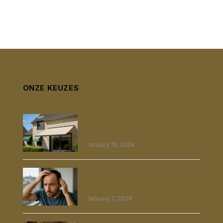
ONZE KEUZES
Hoe kies jij de beste zonwering
aan huis?
January 15, 2026
Zoek je haarimplantatie in
Amsterdam?
January 7, 2026