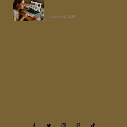
Hoe vind je de beste kralen
webshop ooit?
January 5, 2026