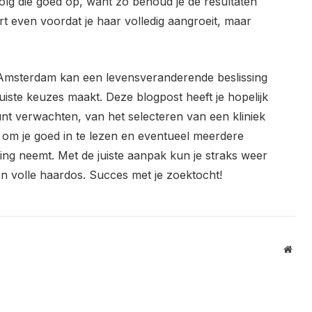
olg die goed op, want zo behoud je de resultaten
rt even voordat je haar volledig aangroeit, maar
 Amsterdam kan een levensveranderende beslissing
juiste keuzes maakt. Deze blogpost heeft je hopelijk
nt verwachten, van het selecteren van een kliniek
s om je goed in te lezen en eventueel meerdere
sing neemt. Met de juiste aanpak kun je straks weer
n volle haardos. Succes met je zoektocht!
Webs