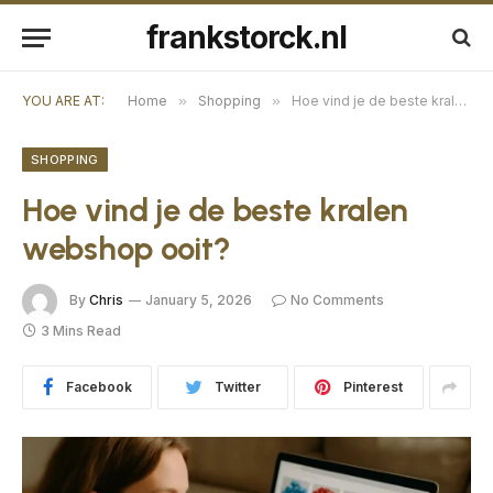
frankstorck.nl
YOU ARE AT:
Home
»
Shopping
»
Hoe vind je de beste kralen webshop ooit?
SHOPPING
Hoe vind je de beste kralen
webshop ooit?
By
Chris
January 5, 2026
No Comments
3 Mins Read
Facebook
Twitter
Pinterest